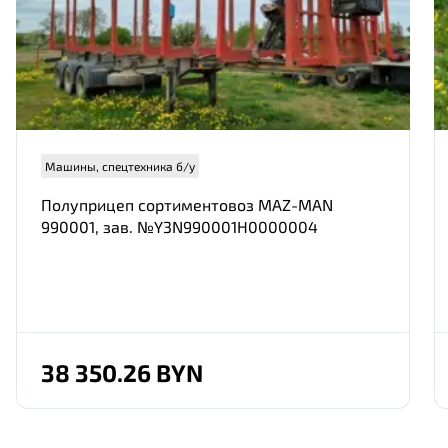
Нам важно Ваше мнение. Здесь Вы
можете отправить предложения о
ФИО
совершенствовании работы сайта
E-mail
Машины, спецтехника б/у
Полуприцеп сортиментовоз MAZ-MAN
990001, зав. №Y3N990001H0000004
Номер телефона
Отправить
38 350.26 BYN