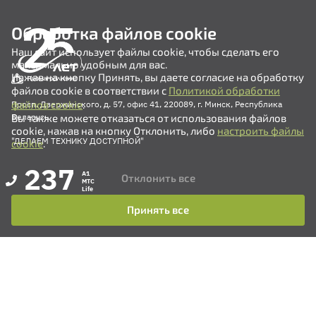
Обработка файлов cookie
Наш сайт использует файлы cookie, чтобы сделать его
максимально удобным для вас.
Нажав на кнопку Принять, вы даете согласие на обработку
файлов cookie в соответствии с
Политикой обработки
файлов cookie
.
Просп. Дзержинского, д. 57, офис 41, 220089, г. Минск, Республика
Вы также можете отказаться от использования файлов
Беларусь
cookie, нажав на кнопку Отклонить, либо
настроить файлы
"ДЕЛАЕМ ТЕХНИКУ ДОСТУПНОЙ"
cookie
.
237
A1
Отклонить все
MTC
Life
Принять все
+375 (17) 311-35-82
+375 (17) 311-35-80
+375 (17) 311-35-76