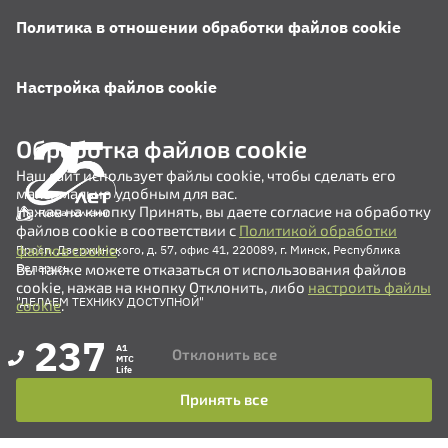
Политика в отношении обработки файлов cookie
Настройка файлов cookie
Обработка файлов cookie
Наш сайт использует файлы cookie, чтобы сделать его
максимально удобным для вас.
Нажав на кнопку Принять, вы даете согласие на обработку
файлов cookie в соответствии с
Политикой обработки
файлов cookie
.
Просп. Дзержинского, д. 57, офис 41, 220089, г. Минск, Республика
Вы также можете отказаться от использования файлов
Беларусь
cookie, нажав на кнопку Отклонить, либо
настроить файлы
"ДЕЛАЕМ ТЕХНИКУ ДОСТУПНОЙ"
cookie
.
237
A1
Отклонить все
MTC
Life
Принять все
+375 (17) 311-35-82
+375 (17) 311-35-80
+375 (17) 311-35-76