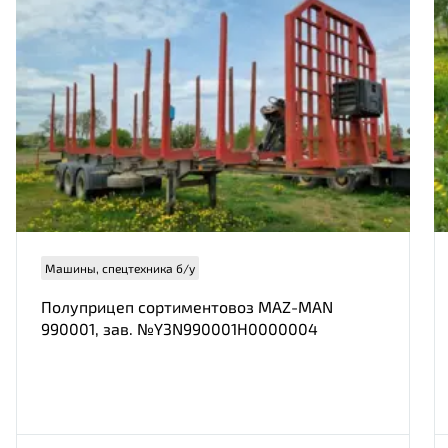
Заказ имущества
Нам важно Ваше мнение. Здесь Вы
можете отправить предложения о
ФИО
совершенствовании работы сайта
E-mail
Машины, спецтехника б/у
Номер телефона
Полуприцеп сортиментовоз MAZ-MAN
990001, зав. №Y3N990001H0000004
Отправить