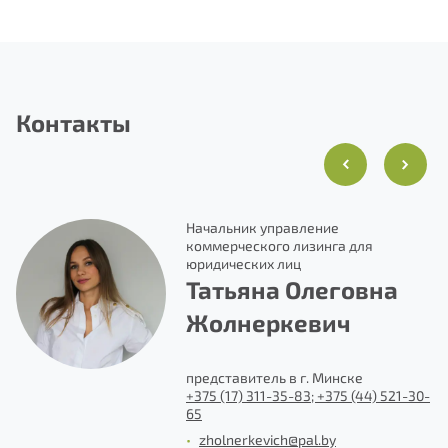
Контакты
с
Начальник управление
коммерческого лизинга для
юридических лиц
Татьяна Олеговна
Жолнеркевич
1-
представитель в г. Минске
+375 (17) 311-35-83; +375 (44) 521-30-
65
•
zholnerkevich@pal.by