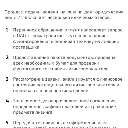
Процесс подачи заявки на лизинг для юридических
лиц и ИП включает несколько ключевых этапов:
Первичное обращение
: клиент направляет запрос
в ОАО «Промагролизинг», уточняя условия
финансирования и подбирая технику из линейки
Запись на прием
поставщика.
Нам важно Ваше мнение. Здесь Вы
Предоставление пакета документов
: передача
можете отправить предложения о
всех необходимых бумаг для проверки
ФИО
финансового состояния лизингополучателя.
совершенствовании работы сайта
Рассмотрение заявки
: анализируется финансовое
состояние потенциального лизингополучателя и
оцениваются перспективы сделки.
E-mail
Заключение договора
: подписание соглашения,
определение графика платежей и страхование
предмета лизинга.
Номер телефона
Передача техники
: после оформления всех
формальностей грузоподъемное оборудование