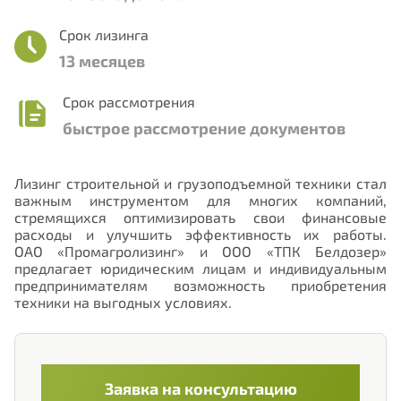
Срок лизинга
13 месяцев
Нужна консультация или помощь с
выбором программы?
Срок рассмотрения
быстрое рассмотрение документов
Выберите направление лизинга, которое Вас
интересует:
Лизинг строительной и грузоподъемной техники стал
важным инструментом для многих компаний,
Лизинг для физических лиц
стремящихся оптимизировать свои финансовые
расходы и улучшить эффективность их работы.
Лизинг для юридических лиц
ОАО «Промагролизинг» и ООО «ТПК Белдозер»
предлагает юридическим лицам и индивидуальным
Лизинг по государственным программам
предпринимателям возможность приобретения
техники на выгодных условиях.
Механизмы поддержки экспорта
Номер телефона
Заявка на консультацию