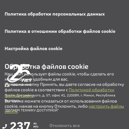
Политика обработки персональных данных
Политика в отношении обработки файлов cookie
Настройка файлов cookie
Обработка файлов cookie
Наш сайт использует файлы cookie, чтобы сделать его
максимально удобным для вас.
Нажав на кнопку Принять, вы даете согласие на обработку
файлов cookie в соответствии с
Политикой обработки
файлов cookie
.
Просп. Дзержинского, д. 57, офис 41, 220089, г. Минск, Республика
Вы также можете отказаться от использования файлов
Беларусь
cookie, нажав на кнопку Отклонить, либо
настроить файлы
"ДЕЛАЕМ ТЕХНИКУ ДОСТУПНОЙ"
cookie
.
237
A1
Отклонить все
MTC