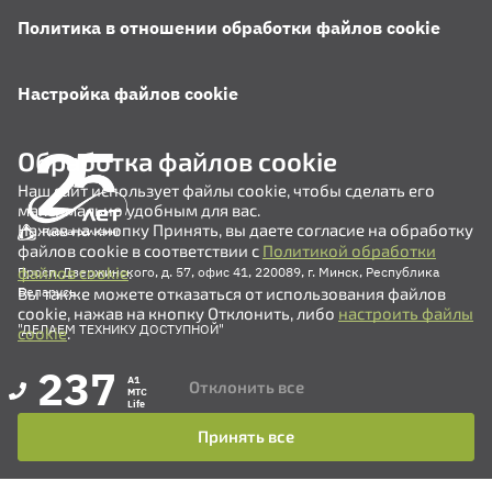
Политика в отношении обработки файлов cookie
Настройка файлов cookie
Обработка файлов cookie
Наш сайт использует файлы cookie, чтобы сделать его
максимально удобным для вас.
Нажав на кнопку Принять, вы даете согласие на обработку
файлов cookie в соответствии с
Политикой обработки
файлов cookie
.
Просп. Дзержинского, д. 57, офис 41, 220089, г. Минск, Республика
Вы также можете отказаться от использования файлов
Беларусь
cookie, нажав на кнопку Отклонить, либо
настроить файлы
"ДЕЛАЕМ ТЕХНИКУ ДОСТУПНОЙ"
cookie
.
237
A1
Отклонить все
MTC
Life
Принять все
+375 (17) 311-35-82
+375 (17) 311-35-80
+375 (17) 311-35-76