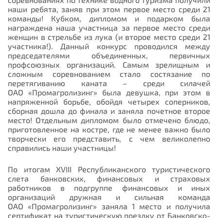
наши ребята, заняв при этом первое место среди 21
команды! Кубком, дипломом и подарком была
награждена наша участница за первое место среди
женщин в стрельбе из лука (и второе место среди 21
участника!). Данный конкурс проводился между
председателями объединенных, первичных
профсоюзных организаций. Самым зрелищным и
сложным соревнованием стало состязание по
перетягиванию каната – среди силачей
ОАО «Промагролизинг
» была девушка, при этом в
напряженной борьбе, обойдя четырех соперников,
сборная дошла до финала и заняла почетное второе
место! Отдельным дипломом было отмечено блюдо,
приготовленное на костре, где не менее важно было
творчески его представить, с чем великолепно
справились наши участницы!
По итогам XVIII Республиканского туристического
слета банковских, финансовых и страховых
работников в подгруппе финансовых и иных
организаций дружная и сильная команда
ОАО «Промагролизинг»
заняла 1 место и получила
сертификат на туристическую поездку от Банковско-