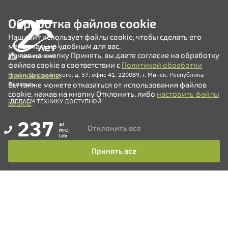
Обработка файлов cookie
Наш сайт использует файлы cookie, чтобы сделать его
максимально удобным для вас.
Нажав на кнопку Принять, вы даете согласие на обработку
файлов cookie в соответствии с
Политикой обработки
файлов cookie
.
Просп. Дзержинского, д. 57, офис 41, 220089, г. Минск, Республика
Вы также можете отказаться от использования файлов
Беларусь
cookie, нажав на кнопку Отклонить, либо
настроить файлы
"ДЕЛАЕМ ТЕХНИКУ ДОСТУПНОЙ"
cookie
.
237
A1
Отклонить все
MTC
Life
Принять все
+375 (17) 311-35-82
+375 (17) 311-35-80
+375 (17) 311-35-76