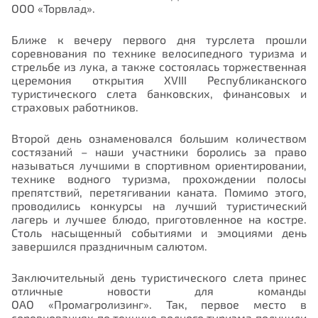
ООО «Торвлад»
.
Ближе к вечеру первого дня турслета прошли
соревнования по технике велосипедного туризма и
стрельбе из лука, а также состоялась торжественная
церемония открытия XVIII Республиканского
туристического слета банковских, финансовых и
страховых работников.
Второй день ознаменовался большим количеством
состязаний – наши участники боролись за право
называться лучшими в спортивном ориентировании,
технике водного туризма, прохождении полосы
препятствий, перетягивании каната. Помимо этого,
проводились конкурсы на лучший туристический
лагерь и лучшее блюдо, приготовленное на костре.
Столь насыщенный событиями и эмоциями день
завершился праздничным салютом.
Заключительный день туристического слета принес
отличные новости для команды
ОАО «Промагролизинг»
. Так, первое место в
соревнованиях по технике водного туризма получили