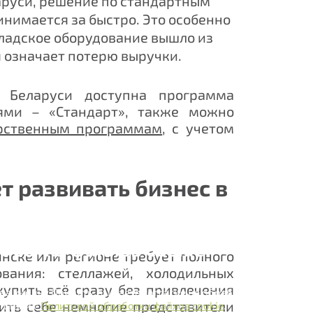
аруси, решение по стандартным
имается за быстро. Это особенно
кладское оборудование вышло из
я означает потерю выручки.
Беларуси доступна программа
ми – «Стандарт», также можно
арственным программам
, с учетом
т развивать бизнес в
аботка файлов cookie
нске или регионе требует полного
йт использует файлы cookie, чтобы сделать его максимально 
ования: стеллажей, холодильных
.
купить всё сразу без привлечения
на кнопку Принять, вы даете согласие на обработку файлов coo
ить себе немногие представители
тствии с
Политикой обработки файлов cookie
.