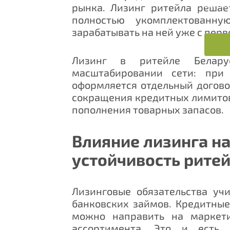
Вы так
рынка.
Лизинг ритейла
решает
кнопку
полностью укомплектованн
зарабатывать на ней уже с перв
Лизинг в ритейле Белару
масштабировании сети: при
оформляется отдельный догово
сокращения кредитных лимитов
пополнения товарных запасов.
Влияние лизинга н
устойчивость рите
Лизинговые обязательства уч
банковских займов. Кредитны
можно направить на маркети
ассортимента. Это и есть