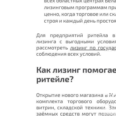
всех областных центрах Бел
лизинговым программам прин
ценно, когда торговое или с
строя и каждый день просто
Для предприятий
ритейла
в 
лизинга
с выгодными условия
рассмотреть
лизинг по госуд
соблюдения всех условий.
Как лизинг помогае
ритейле?
Обр
Открытие нового магазина в Ми
Наш са
комплекта торгового оборуд
для вас
витрин, складской техники. За
Нажав 
заёмных средств могут позвол
соотве