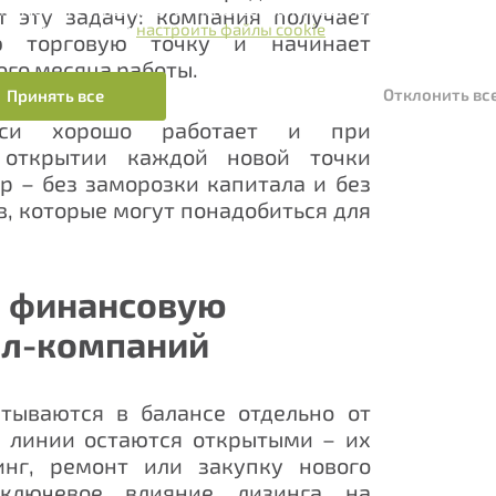
же можете отказаться от использования файлов cookie, нажав 
 эту задачу: компания получает
 Отклонить, либо
настроить файлы cookie
.
ую торговую точку и начинает
ого месяца работы.
Нам важно Ваше мнение. Здесь Вы можете
отправить предложения о совершенствовании
Отклонить вс
Принять все
работы сайта
си
хорошо работает и при
 открытии каждой новой точки
р – без заморозки капитала и без
, которые могут понадобиться для
а финансовую
йл-компаний
Отправить
итываются в балансе отдельно от
е линии остаются открытыми – их
нг, ремонт или закупку нового
 ключевое влияние лизинга на