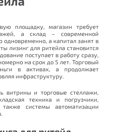
ейла
овую площадку, магазин требует
лажей, а склад – современной
о одновременно, а капитал занят в
нты
лизинг для ритейла
становится
ование поступает в работу сразу,
омерно на срок до 5 лет. Торговый
ньги в активах, а продолжает
овляя инфраструктуру.
ь витрины и торговые стеллажи,
кладская техника и погрузчики,
а также системы автоматизации
.
нга для ритейл-